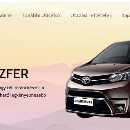
raink
További Uticélok
Utazási Feltételek
Kap
ZFER
gy téli túrára készül, a
 lehető legkényelmesebb