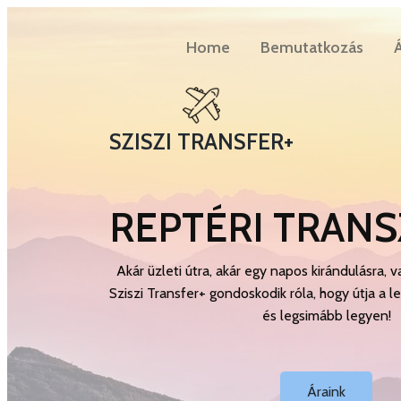
Home
Bemutatkozás
Á
SZISZI TRANSFER+
REPTÉRI TRANS
Akár üzleti útra, akár egy napos kirándulásra, va
Sziszi Transfer+ gondoskodik róla, hogy útja a
és legsimább legyen!
Áraink