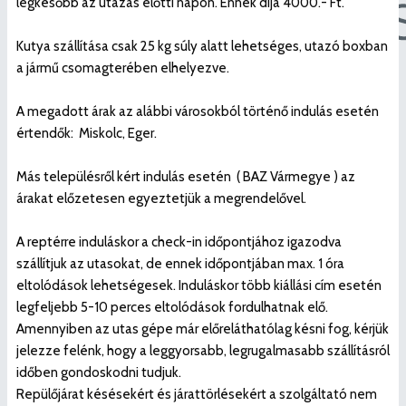
legkésőbb az utazás előtti napon. Ennek díja 4000.- Ft.
Kutya szállítása csak 25 kg súly alatt lehetséges, utazó boxban
a jármű csomagterében elhelyezve.
A megadott árak az alábbi városokból történő indulás esetén
értendők: Miskolc, Eger.
Más településről kért indulás esetén ( BAZ Vármegye ) az
árakat előzetesen egyeztetjük a megrendelővel.
A reptérre induláskor a check-in időpontjához igazodva
szállítjuk az utasokat, de ennek időpontjában max. 1 óra
eltolódások lehetségesek. Induláskor több kiállási cím esetén
legfeljebb 5-10 perces eltolódások fordulhatnak elő.
Amennyiben az utas gépe már előreláthatólag késni fog, kérjük
jelezze felénk, hogy a leggyorsabb, legrugalmasabb szállításról
időben gondoskodni tudjuk.
Repülőjárat késésekért és járattörlésekért a szolgáltató nem