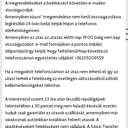
A megrendeléseket a beérkezést követően e-mailen
visszaigazoljuk.
Amennyiben írásos" megrendelése nem kerül visszaigazolásra
legkésőbb 24 órán belül, kérjük hívjon a telefonos
elérhetőségemen.
Amennyiben az utas az utazás előtti nap 19:00 óráig nem kap
visszaigazolást e-mail formájában a pontos indulás
időpontjáról így kérjük, hogy feltétlenül hívja következő
telefonszámot egyeztetés céljából: +36205209559
Ha a megadott telefonszámon az utas nem érhető el, így az
utast terheli a felelősség az esetleges változásokból adódó
kellemetlenségeket tekintve.
A menetrend szerint 23 óra után leszálló repülőgépek
tekintetében a 30 percet meg nem haladó késésűk esetén
tudjuk csak garantálni az utasok szállítását, amennyiben már
várakoznak autóinkban korábban felvett utasok. A
járatkésésekért felelősséget nem vállalunk. A Sziszi Transfer