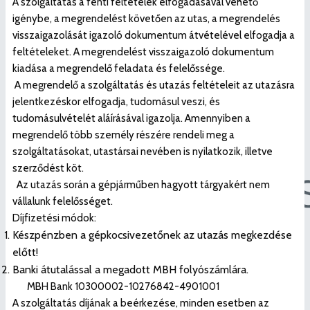
A szolgáltatás a fenti feltételek elfogadásával vehető
igénybe, a megrendelést követően az utas, a megrendelés
visszaigazolását igazoló dokumentum átvételével elfogadja a
feltételeket. A megrendelést visszaigazoló dokumentum
kiadása a megrendelő feladata és felelőssége.
A megrendelő a szolgáltatás és utazás feltételeit az utazásra
jelentkezéskor elfogadja, tudomásul veszi, és
tudomásulvételét aláírásával igazolja. Amennyiben a
megrendelő több személy részére rendeli meg a
szolgáltatásokat, utastársai nevében is nyilatkozik, illetve
szerződést köt.
Az utazás során a gépjárműben hagyott tárgyakért nem
vállalunk felelősséget.
Díjfizetési módok:
Készpénzben a gépkocsivezetőnek az utazás megkezdése
előtt!
Banki átutalással a megadott MBH folyószámlára.
MBH Bank 10300002-10276842-4901001
A szolgáltatás díjának a beérkezése, minden esetben az