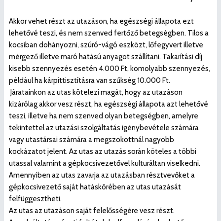
Akkor vehet részt az utazáson, ha egészségi állapota ezt
lehetővé teszi, és nem szenved fertőző betegségben. Tilos a
kocsiban dohányozni, szúró-vágó eszközt, lőfegyvert illetve
mérgező illetve maró hatású anyagot szállítani. Takarítási díj
kisebb szennyezés esetén 4.000 Ft, komolyabb szennyezés,
például ha kárpittisztításra van szűkség 10.000 Ft.
Járatainkon az utas kötelezi magát, hogy az utazáson
kizárólag akkor vesz részt, ha egészségi állapota azt lehetővé
teszi, illetve ha nem szenved olyan betegségben, amelyre
tekintettel az utazási szolgáltatás igénybevétele számára
vagy utastársai számára a megszokottnál nagyobb
kockázatot jelent. Az utas az utazás során köteles a többi
utassal valamint a gépkocsivezetővel kulturáltan viselkedni.
Amennyiben az utas zavarja az utazásban résztvevőket a
gépkocsivezető saját hatáskörében az utas utazását
felfüggesztheti.
Az utas az utazáson saját felelősségére vesz részt.