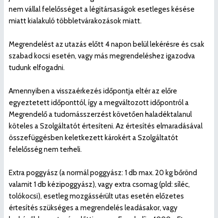
nem vállal felelősséget a légitársaságok esetleges késése
miatt kialakuló többletvárakozások miatt.
Megrendelést az utazás előtt 4 napon belül lekérésre és csak
szabad kocsi esetén, vagy más megrendeléshez igazodva
tudunk elfogadni.
Amennyiben a visszaérkezés időpontja eltér az előre
egyeztetett időponttól, így a megváltozott időpontról a
Megrendelő a tudomásszerzést követően haladéktalanul
köteles a Szolgáltatót értesíteni. Az értesítés elmaradásával
összefüggésben keletkezett károkért a Szolgáltatót
felelősség nem terheli.
Extra poggyász (a normál poggyász: 1 db max. 20 kg bőrönd
valamit 1 db kézipoggyász), vagy extra csomag (pld: síléc,
tolókocsi), esetleg mozgássérült utas esetén előzetes
értesítés szükséges a megrendelés leadásakor, vagy