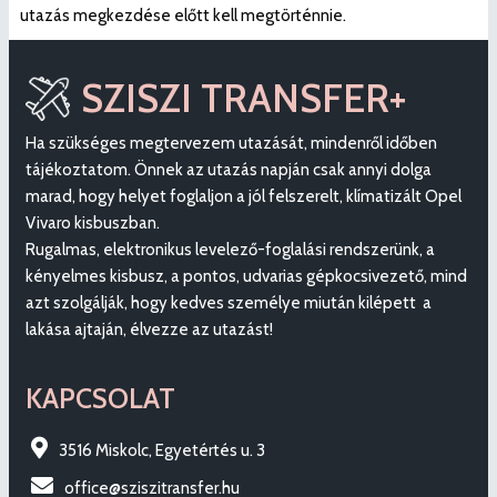
utazás megkezdése előtt kell megtörténnie.
SZISZI TRANSFER+
Ha szükséges megtervezem utazását, mindenről időben
tájékoztatom. Önnek az utazás napján csak annyi dolga
marad, hogy helyet foglaljon a jól felszerelt, klímatizált Opel
Vivaro kisbuszban.
Rugalmas, elektronikus levelező-foglalási rendszerünk, a
kényelmes kisbusz, a pontos, udvarias gépkocsivezető, mind
azt szolgálják, hogy kedves személye miután kilépett a
lakása ajtaján, élvezze az utazást!
KAPCSOLAT
3516 Miskolc, Egyetértés u. 3
office@sziszitransfer.hu