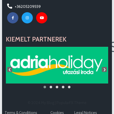
+36205209559
KIEMELT PARTNEREK
‹
›
© 2024 My Blog |
PopularFX Theme